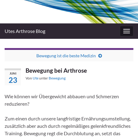
Utes Arthrose Blog
Navig
umsc
Bewegung ist die beste Medizin
Bewegung bei Arthrose
JUNI
23
Von
Ute
unter
Bewegung
Wie können wir Übergewicht abbauen und Schmerzen
reduzieren?
Zum einen durch unsere langfristige Ernährungsumstellung,
zusätzlich aber auch durch regelmäßiges gelenkfreundliches
Training. Bewegung regt die Durchblutung an, setzt das