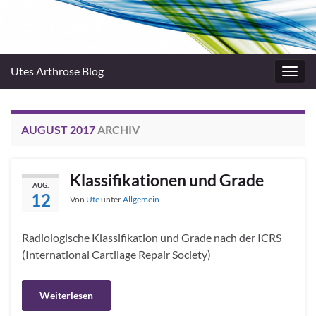
Utes Arthrose Blog
Navig
umsc
AUGUST 2017
ARCHIV
Klassifikationen und Grade
AUG.
12
Von
Ute
unter
Allgemein
Radiologische Klassifikation und Grade nach der ICRS
(International Cartilage Repair Society)
Weiterlesen