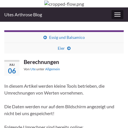
Utes Arthrose Blog
Navig
umsc
Essig und Balsamico
Eier
Berechnungen
JULI
06
Von
Ute
unter
Allgemein
In diesem Artikel werden kleine Tools betrieben, die
Umrechnungen von Werten vornehmen.
Die Daten werden nur auf dem Bildschirm angezeigt und
nicht bei uns gespeichert!
Folgende Umrechner sind bereits online: